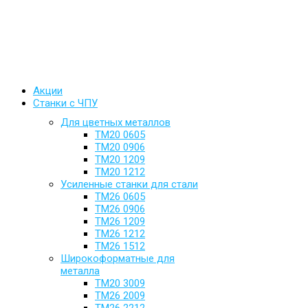
Акции
Станки с ЧПУ
Для цветных металлов
ТМ20 0605
ТМ20 0906
ТМ20 1209
ТМ20 1212
Усиленные станки для стали
ТМ26 0605
ТМ26 0906
ТМ26 1209
ТМ26 1212
ТМ26 1512
Широкоформатные для
металла
ТМ20 3009
ТМ26 2009