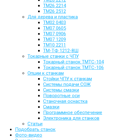
ТМ26 2212
ТМ26 2214
ТМ26 2512
Для дерева и пластика
ТМ02 0403
ТМ07 0605
ТМ07 0906
ТМ07 1209
ТМ10 2211
ТМ-ТФ 1212-8Ш
Токарные станки с ЧПУ
Токарный станок TMTC-104
Токарный станок TMTC-106
Опции к станкам
Стойки ЧПУ к станкам
Системы подачи СОЖ
Системы смазки
Поворотные оси
Станочная оснастка
Смазки
Программное обеспечение
Электроника для станков
Статьи
Подобрать станок
Фото-видео